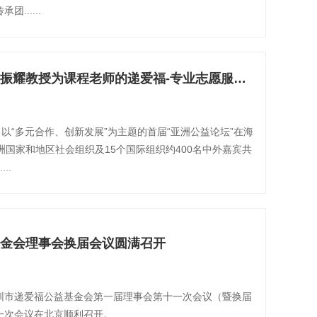
......
亚洲公益论坛丨以王振耀教授为课程老师的递爱福-专业志愿服务（DAF-Pro Bono）公益培训项目正式发布
7日，以“多元合作、创新发展”为主题的首届“亚洲公益论坛”在海
洲国家和地区社会组织及15个国际组织约400名中外嘉宾共
..
金会理事会换届会议圆满召开
，深圳市递爱福公益基金会第一届理事会第十一次会议（暨换届
一次会议在北京顺利召开。