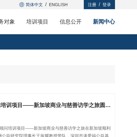
/
/
简体中文
ENGLISH
注册
登录
务对象
培训项目
信息公开
新闻中心
（二）GDF慈善顾问培训项目——新加坡商业与慈善访学之旅圆满结束
慈善顾问培训项目——新加坡商业与慈善访学之旅在新加坡顺利
洲公益研究院理事长王振耀教授带队，深圳市递爱福公益基