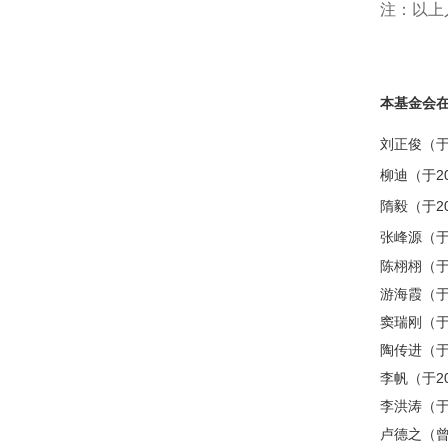
注：以上
本基金会
刘正俊（于
柳迪（于2
隋毅（于2
张峰源（于
陈栩栩（于
游海霞（于
窦瑞刚（于
陶传进（于
李帆（于2
李洪涛（于
卢德之（